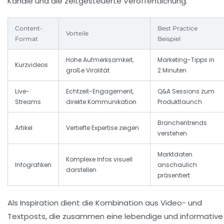
Kanäle und die zeitgesteuerte Veröffentlichung.
Content-
Best Practice
Vorteile
Format
Beispiel
Hohe Aufmerksamkeit,
Marketing-Tipps in
Kurzvideos
große Viralität
2 Minuten
Live-
Echtzeit-Engagement,
Q&A Sessions zum
Streams
direkte Kommunikation
Produktlaunch
Branchentrends
Artikel
Vertiefte Expertise zeigen
verstehen
Marktdaten
Komplexe Infos visuell
Infografiken
anschaulich
darstellen
präsentiert
Als Inspiration dient die Kombination aus Video- und
Textposts, die zusammen eine lebendige und informative