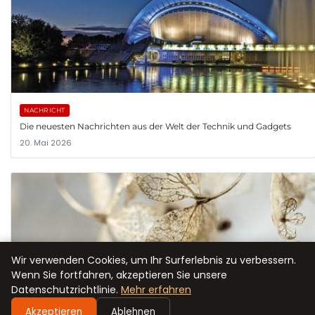
NACHRICHT
Die neuesten Nachrichten aus der Welt der Technik und Gadgets
20. Mai 2026
Wir verwenden Cookies, um Ihr Surferlebnis zu verbessern.
Wenn Sie fortfahren, akzeptieren Sie unsere
Datenschutzrichtlinie.
Mehr erfahren
FRAUEN / MODE
Akzeptieren
Ablehnen
Die besten Tipps für nachhaltige Mode und umweltbewusstes