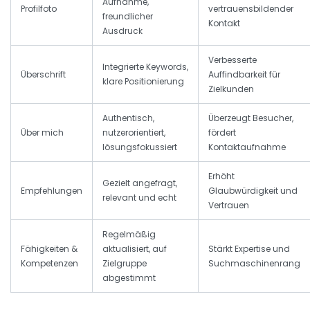
Aufnahme,
Profilfoto
vertrauensbildender
freundlicher
Kontakt
Ausdruck
Verbesserte
Integrierte Keywords,
Überschrift
Auffindbarkeit für
klare Positionierung
Zielkunden
Authentisch,
Überzeugt Besucher,
Über mich
nutzerorientiert,
fördert
lösungsfokussiert
Kontaktaufnahme
Erhöht
Gezielt angefragt,
Empfehlungen
Glaubwürdigkeit und
relevant und echt
Vertrauen
Regelmäßig
Fähigkeiten &
aktualisiert, auf
Stärkt Expertise und
Kompetenzen
Zielgruppe
Suchmaschinenrang
abgestimmt