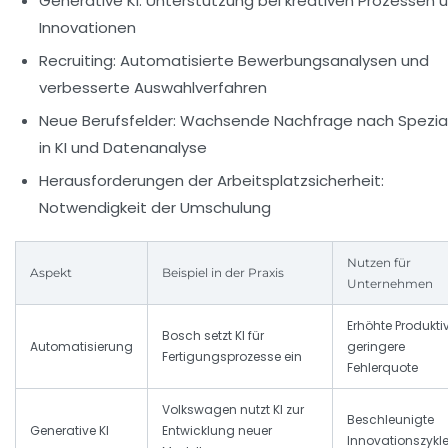
Generative KI:
Unterstützung bei kreativen Prozessen 
Innovationen
Recruiting:
Automatisierte Bewerbungsanalysen und
verbesserte Auswahlverfahren
Neue Berufsfelder:
Wachsende Nachfrage nach Spezial
in KI und Datenanalyse
Herausforderungen der Arbeitsplatzsicherheit:
Notwendigkeit der Umschulung
Nutzen für
Aspekt
Beispiel in der Praxis
Unternehmen
Erhöhte Produktiv
Bosch setzt KI für
Automatisierung
geringere
Fertigungsprozesse ein
Fehlerquote
Volkswagen nutzt KI zur
Beschleunigte
Generative KI
Entwicklung neuer
Innovationszykl