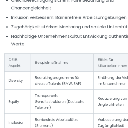
Gleichberechtigung sichern:
Faire Bezahlung und
Chancengleichheit
Inklusion verbessern:
Barrierefreie Arbeitsumgebungen
Zugehörigkeit stärken:
Mentoring und soziale Unterstü
Nachhaltige Unternehmenskultur:
Entwicklung authenti
Werte
DEIB-
Effekt für
Beispielmaßnahme
Aspekt
Mitarbeiter:innen
Recruitingprogramme für
Erhöhung der Viel
Diversity
diverse Talente (BMW, SAP)
im Unternehmen
Transparente
Reduzierung von
Equity
Gehaltsstrukturen (Deutsche
Ungleichheiten
Telekom)
Barrierefreie Arbeitsplätze
Verbesserung de
Inclusion
(Siemens)
Zugänglichkeit