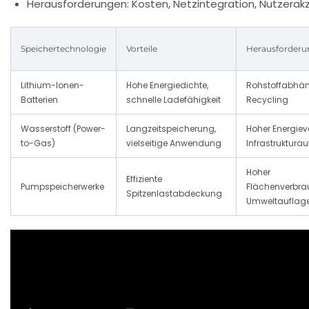
Herausforderungen: Kosten, Netzintegration, Nutzera
Speichertechnologie
Vorteile
Herausforderu
Lithium-Ionen-
Hohe Energiedichte,
Rohstoffabhäng
Batterien
schnelle Ladefähigkeit
Recycling
Wasserstoff (Power-
Langzeitspeicherung,
Hoher Energieve
to-Gas)
vielseitige Anwendung
Infrastruktura
Hoher
Effiziente
Pumpspeicherwerke
Flächenverbra
Spitzenlastabdeckung
Umweltauflag