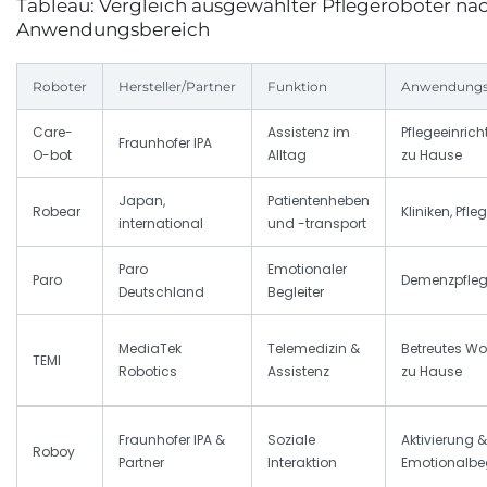
Tableau: Vergleich ausgewählter Pflegeroboter na
Anwendungsbereich
Roboter
Hersteller/Partner
Funktion
Anwendungs
Care-
Assistenz im
Pflegeeinric
Fraunhofer IPA
O-bot
Alltag
zu Hause
Japan,
Patientenheben
Robear
Kliniken, Pfl
international
und -transport
Paro
Emotionaler
Paro
Demenzpfle
Deutschland
Begleiter
MediaTek
Telemedizin &
Betreutes W
TEMI
Robotics
Assistenz
zu Hause
Fraunhofer IPA &
Soziale
Aktivierung &
Roboy
Partner
Interaktion
Emotionalbe