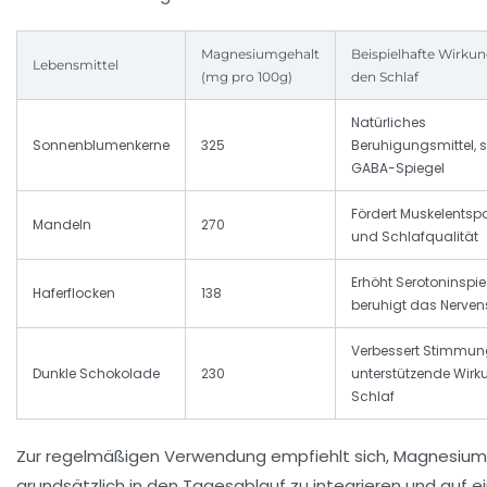
Magnesiumgehalt
Beispielhafte Wirkun
Lebensmittel
(mg pro 100g)
den Schlaf
Natürliches
Sonnenblumenkerne
325
Beruhigungsmittel, s
GABA-Spiegel
Fördert Muskelents
Mandeln
270
und Schlafqualität
Erhöht Serotoninspie
Haferflocken
138
beruhigt das Nerve
Verbessert Stimmun
Dunkle Schokolade
230
unterstützende Wirk
Schlaf
Zur regelmäßigen Verwendung empfiehlt sich, Magnesium
grundsätzlich in den Tagesablauf zu integrieren und auf e