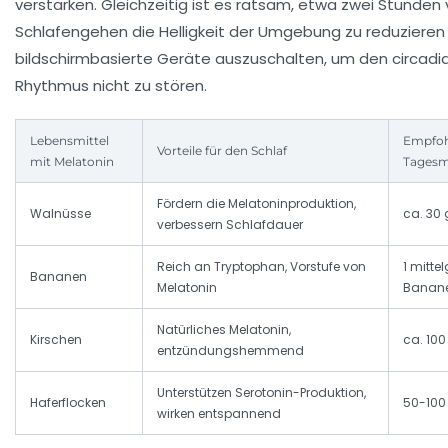
verstärken. Gleichzeitig ist es ratsam, etwa zwei Stunden
Schlafengehen die Helligkeit der Umgebung zu reduzieren
bildschirmbasierte Geräte auszuschalten, um den circadi
Rhythmus nicht zu stören.
Lebensmittel
Empfoh
Vorteile für den Schlaf
mit Melatonin
Tages
Fördern die Melatoninproduktion,
Walnüsse
ca. 30 
verbessern Schlafdauer
Reich an Tryptophan, Vorstufe von
1 mitte
Bananen
Melatonin
Banan
Natürliches Melatonin,
Kirschen
ca. 100
entzündungshemmend
Unterstützen Serotonin-Produktion,
Haferflocken
50-100
wirken entspannend