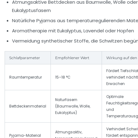
Atmungsaktive Bettdecken aus Baumwolle, Wolle oder
Eukalyptusfasern
Natürliche Pyjamas aus temperaturregulierenden Mater
Aromatherapie mit Eukalyptus, Lavendel oder Hopfen
Vermeidung synthetischer Stoffe, die Schwitzen begü
Schlafparameter
Empfohlener Wert
Wirkung auf den 
Fördert Tiefschla
Raumtemperatur
15–18 °C
verhindert nächt
Erwachen
Optimale
Naturfasern
Feuchtigkeitsreg
Bettdeckenmaterial
(Baumwolle, Wolle,
und
Eukalyptus)
Temperaturausg
Verhindert Schwi
Atmungsaktiv,
Pyjama-Material
fördert entspann