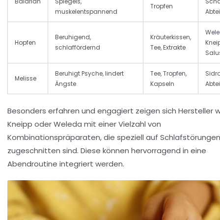
Baldrian
Spiegels,
Scha
Tropfen
muskelentspannend
Abtei
Wele
Beruhigend,
Kräuterkissen,
Hopfen
Knei
schlaffördernd
Tee, Extrakte
Salu
Beruhigt Psyche, lindert
Tee, Tropfen,
Sidr
Melisse
Ängste
Kapseln
Abtei
Besonders erfahren und engagiert zeigen sich Hersteller w
Kneipp oder Weleda mit einer Vielzahl von
Kombinationspräparaten, die speziell auf Schlafstörunge
zugeschnitten sind. Diese können hervorragend in eine
Abendroutine integriert werden.