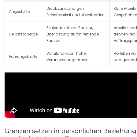
Druck zur ständigen
Klare Arbeit
Angestellte
Erreichbarkeit und Überstunden
Gespräch mi
Fehlende externe Struktur,
Arbeits- un
Selbstständige
Überlastung durch fehlende
trennen, real
Pausen
Auftragspl
Vorbildfunktion, hoher
Vorleben vo
Führungskräfte
Verantwortungsdruck
und gesund
Grenzen setzen in persönlichen Beziehung