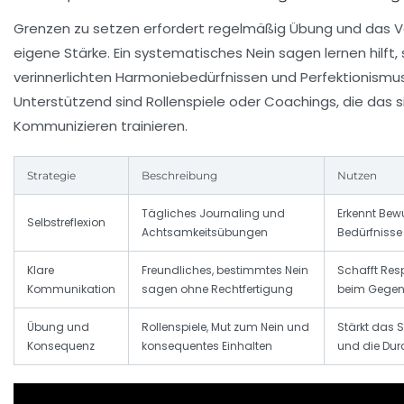
Grenzen zu setzen erfordert regelmäßig Übung und das Ve
eigene Stärke. Ein systematisches Nein sagen lernen hilft, 
verinnerlichten Harmoniebedürfnissen und Perfektionismus
Unterstützend sind Rollenspiele oder Coachings, die das s
Kommunizieren trainieren.
Strategie
Beschreibung
Nutzen
Tägliches Journaling und
Erkennt Bew
Selbstreflexion
Achtsamkeitsübungen
Bedürfnisse
Klare
Freundliches, bestimmtes Nein
Schafft Resp
Kommunikation
sagen ohne Rechtfertigung
beim Gegen
Übung und
Rollenspiele, Mut zum Nein und
Stärkt das 
Konsequenz
konsequentes Einhalten
und die Dur