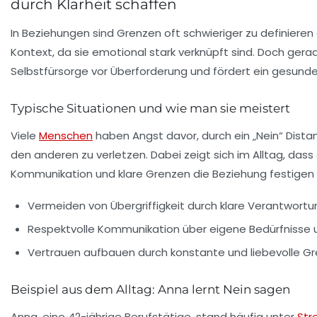
durch Klarheit schaffen
In Beziehungen sind Grenzen oft schwieriger zu definieren 
Kontext, da sie emotional stark verknüpft sind. Doch gera
Selbstfürsorge vor Überforderung und fördert ein gesunde
Typische Situationen und wie man sie meistert
Viele
Menschen
haben Angst davor, durch ein „Nein“ Dista
den anderen zu verletzen. Dabei zeigt sich im Alltag, dass 
Kommunikation und klare Grenzen die Beziehung festigen
Vermeiden von Übergriffigkeit durch klare Verantwor
Respektvolle Kommunikation über eigene Bedürfnisse u
Vertrauen aufbauen durch konstante und liebevolle G
Beispiel aus dem Alltag: Anna lernt Nein sagen
Anna, eine 42-jährige Berufstätige, stand häufig unter
Str