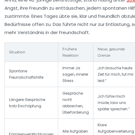
Angst, ihre Freundin zu enttäuschen, jedem spontanen Hi
zustimmte. Eines Tages übte sie, klar und freundlich abzu
Bedürfnisse offen zu. Das führte nicht nur zur Entlastung,
mehr Verständnis in der Freundschaft.
Frühere
Neue, gesunde
Situation
Reaktion
Grenze
Immer Ja
„Ich brauche heute
Spontane
sagen, innerer
Zeit für mich, tut mir
Freundschaftshilfe
Stress
leid.“
Gespräche
„Ich fühle mich
Längere Gespräche
nicht
müde, lass uns
trotz Erschöpfung
abbrechen,
später sprechen.“
Überforderung
Klare
Alle Aufgaben
Aufgabenverteilung
Familienverpflichtungen