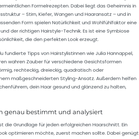
ermeintlichen Formelrezepten. Dabei liegt das Geheimnis in
truktur – Stirn, Kiefer, Wangen und Haaransatz – und in
assenden Form spielen Natürlichkeit und Wohlfühlfaktor eine
und der richtigen Hairstyle-Technik. Es ist eine Symbiose
nlichkeit, die den perfekten Look erzeugt.
fundierte Tipps von Hairstylistinnen wie Julia Hannappel,
suren wahren Zauber für verschiedene Gesichtsformen
örmig, rechteckig, dreieckig, quadratisch oder
einem maßgeschneiderten Styling-Ansatz. Außerdem helfen
chenführern, dein Haar gesund und glänzend zu halten,
m genau bestimmt und analysiert
 die Grundlage für jeden erfolgreichen Haarschnitt. Ein
n Look optimieren möchte, zuerst machen sollte. Dabei genügt