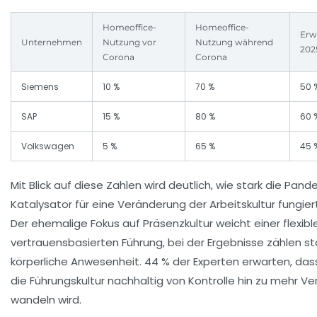
Homeoffice-
Homeoffice-
Erw
Unternehmen
Nutzung vor
Nutzung während
202
Corona
Corona
Siemens
10 %
70 %
50 
SAP
15 %
80 %
60 
Volkswagen
5 %
65 %
45 
Mit Blick auf diese Zahlen wird deutlich, wie stark die Pand
Katalysator für eine Veränderung der Arbeitskultur fungier
Der ehemalige Fokus auf Präsenzkultur weicht einer flexib
vertrauensbasierten Führung, bei der Ergebnisse zählen st
körperliche Anwesenheit.
44 % der Experten erwarten, dass
die Führungskultur nachhaltig von Kontrolle hin zu mehr Ve
wandeln wird.