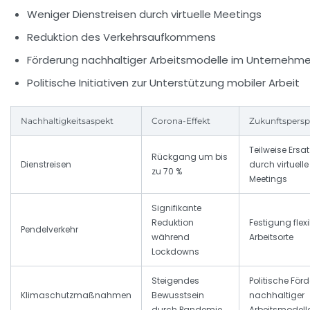
Weniger Dienstreisen durch virtuelle Meetings
Reduktion des Verkehrsaufkommens
Förderung nachhaltiger Arbeitsmodelle im Unternehm
Politische Initiativen zur Unterstützung mobiler Arbeit
Nachhaltigkeitsaspekt
Corona-Effekt
Zukunftspersp
Teilweise Ersat
Rückgang um bis
Dienstreisen
durch virtuelle
zu 70 %
Meetings
Signifikante
Reduktion
Festigung flexi
Pendelverkehr
während
Arbeitsorte
Lockdowns
Steigendes
Politische För
Klimaschutzmaßnahmen
Bewusstsein
nachhaltiger
durch Pandemie
Arbeitsmodell